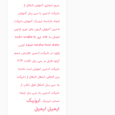
سرور مجازی
آموزش انتقال از
دایرکت ادمین با سی پنل
آموزش
ایجاد شناسه ایرنیک
آموزش دایرکت
ادمین
آموزش کرون جابز
ابری
اپاچی
اتصال به ssh
ارور sudo: unable to
resolve host static
اضافه کردن
رکورد در دایرکت ادمین
افزایش حجم
آپلود فایل در سی پنل
اکانت FTP
دایرکت ادمین
اموزش ثبت دامنه
بین المللی
انتقال
انتقال از دایرکت
به سی پنل
انتقال فول بکاپ از
دایرکت ادمین به سی پنل
ایجاد
ایرنیک
حساب ایرنیک
ایمیل
ایمیل