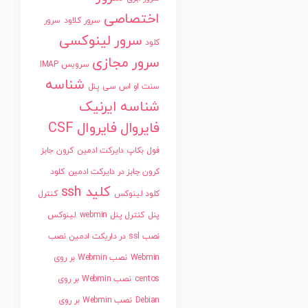
اختصاصی
سرور کلاود
سرور
سرور لینوکسی
کلود
سرور مجازی
سرویس IMAP
شناسه
سنت او اس
سی پنل
شناسه ایرنیک
فایروال
فایروال CSF
فول بکاپ دایرکت ادمین
کرون جابز
کرون جابز در دایرکت ادمین
کلود
کلید ssh
کلود لینوکس
کنترل
پنل
کنترل پنل webmin
لینوکس
نصب ssl در داریکت ادمین
نصب
Webmin
نصب Webmin بر روی
centos
نصب Webmin بر روی
Debian
نصب Webmin بر روی