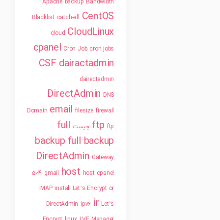
Apache
backup
Bandwidth
CentOS
Blacklist
catch-all
CloudLinux
cloud
cpanel
Cron Job
cron jobs
CSF
dairactadmin
dairectadmin
DirectAdmin
DNS
email
Domain
filesize
firewall
full
ftp
ftp چیست
backup
full backup
DirectAdmin
Gateway
host
504
gmail
host cpanel
IMAP
install Let’s Encrypt or
ir
DirectAdmin
ipv6
Let’s
Encrypt
linux
LVE Manager