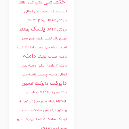
اختصاصی
بکاپ گیری
بلاک
لیست
بلک لیست
بین المللی
پروتکل IMAP
پروتکل POP3
پلسک
پروتکل SMTP
پهناباند
پهنای باند
تغییر رابطه های مجاز
تغییر رابطه های مجاز دامنه ir
ثبت
دامنه
دامنه
حساب ایرنیک
دامنه ir
دامنه ایرانی
دامنه بین
المللی
دامنه چیست
دامنه ملی
دایرکت
دایرکت ادمین
دیتابیس MariaDB
دیتابیس
MySQL
رابطه های مجاز ir
رکورد A
ریستور دیتابیس
ساخت حساب
ایرنیک
ساخت شناسه ایرنیک
سرور
سرور
سرور ابری