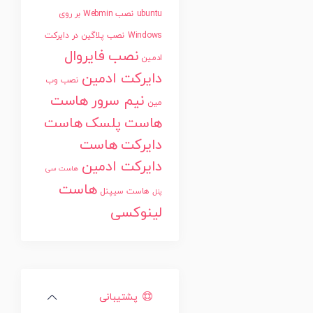
ubuntu
نصب Webmin بر روی
Windows
نصب پلاگین در دایرکت
نصب فایروال
ادمین
دایرکت ادمین
نصب وب
نیم سرور
هاست
مین
هاست پلسک
هاست
دایرکت
هاست
دایرکت ادمین
هاست سی
هاست
هاست سیپنل
پنل
لینوکسی
پشتیبانی