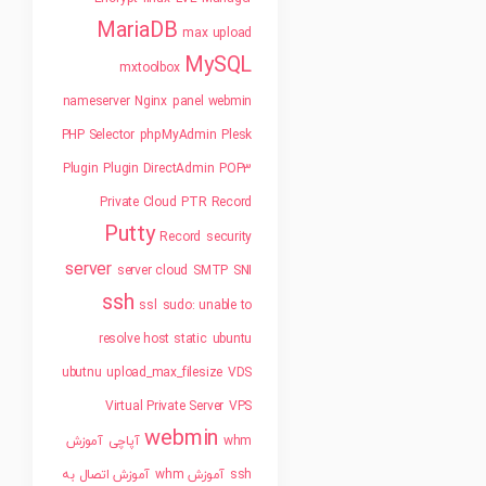
MariaDB
max upload
MySQL
mxtoolbox
nameserver
Nginx
panel webmin
PHP Selector
phpMyAdmin
Plesk
Plugin
Plugin DirectAdmin
POP3
Private Cloud
PTR Record
Putty
Record
security
server
server cloud
SMTP
SNI
ssh
ssl
sudo: unable to
resolve host static
ubuntu
ubutnu
upload_max_filesize
VDS
Virtual Private Server
VPS
webmin
whm
آپاچی
آموزش
ssh
آموزش whm
آموزش اتصال به