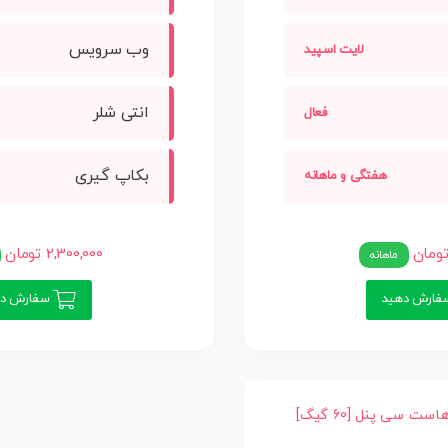
وب سرویس
لایت اسپید
انتی شلر
فعال
بکاپ گیری
هفتگی و ماهانه
2,300,000 تومان
ماهانه
ارش دهید
سفارش ده
ست سی پنل [60 گیگ]