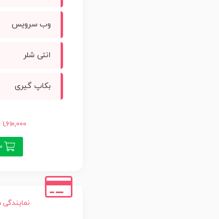
وب سرویس
انتی شلر
بکاپ گیری
1,610,000 تومان
سف
نمایندگی ها