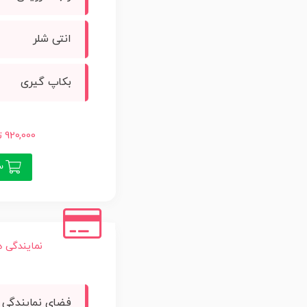
انتی شلر
بکاپ گیری
920,000 تومان
سف
نمایندگی هاس
فضای نمایندگی