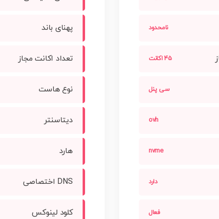
پهنای باند
نامحدود
ز
تعداد اکانت مجاز
45 اکانت
نوع هاست
سی پنل
دیتاسنتر
ovh
هارد
nvme
DNS اختصاصی
دارد
کلود لینوکس
فعال