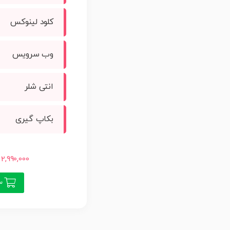
کلود لینوکس
وب سرویس
انتی شلر
بکاپ گیری
2,990,000 تومان
سف