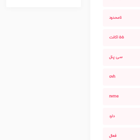
نامحدود
55 اکانت
سی پنل
ovh
nvme
دارد
فعال