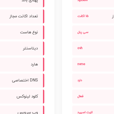
پهنای باند
نامحدود
ز
تعداد اکانت مجاز
15 اکانت
نوع هاست
سی پنل
دیتاسنتر
ovh
هارد
nvme
DNS اختصاصی
دارد
کلود لینوکس
فعال
وب سرویس
لایت اسپید