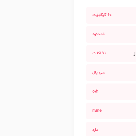
60 گیگابایت
نامحدود
ز
70 اکانت
سی پنل
ovh
nvme
دارد